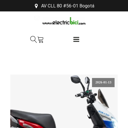
AV CLL 80 #56-01 Bogotá
soporte@electricbici.com
313-481-5615
2026-01-13