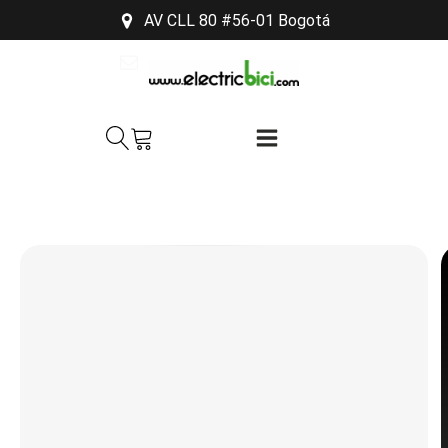
AV CLL 80 #56-01 Bogotá
soporte@electricbici.com
313-481-5615